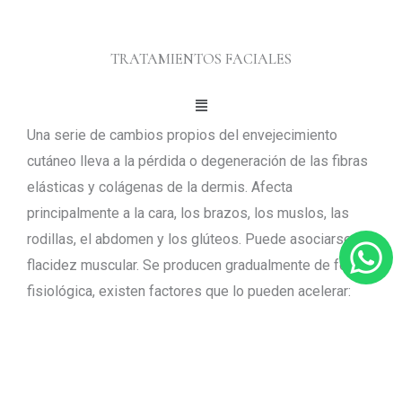
TRATAMIENTOS FACIALES
Main
Una serie de cambios propios del envejecimiento
Menu
cutáneo lleva a la pérdida o degeneración de las fibras
elásticas y colágenas de la dermis. Afecta
principalmente a la cara, los brazos, los muslos, las
rodillas, el abdomen y los glúteos. Puede asociarse
flacidez muscular. Se producen gradualmente de forma
fisiológica, existen factores que lo pueden acelerar:
Factores genéticos.
Grado de exposición solar (fotoenvejecimiento).
Nutrición deficiente en proteínas.