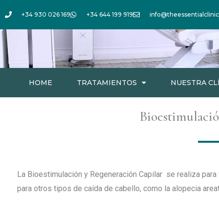
Ir
+34 930 026 169
+34 644 199 919
info@theessentialclini
al
contenido
HOME
TRATAMIENTOS
NUESTRA CL
Bioestimulació
La Bioestimulación y Regeneración Capilar se realiza para 
para otros tipos de caída de cabello, como la alopecia areata