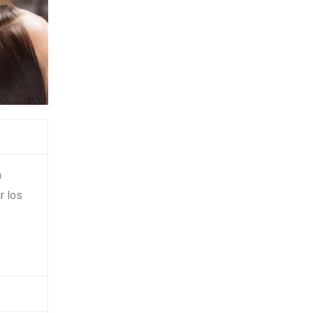
a
r los