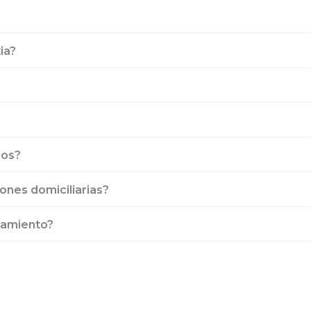
ia?
ios?
nes domiciliarias?
tamiento?