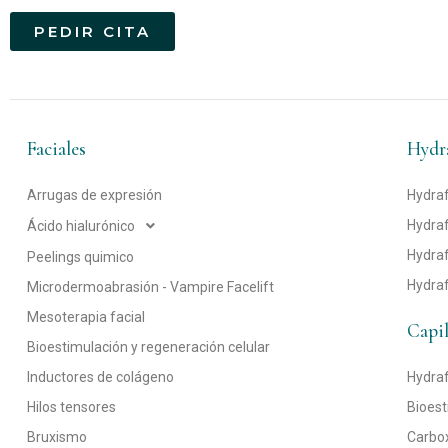
í
PEDIR CITA
t
Alternative:
i
c
Faciales
Hydra
a
Arrugas de expresión
Hydraf
d
Hydraf
Ácido hialurónico
e
Hydraf
Peelings quimico
p
Hydraf
Microdermoabrasión - Vampire Facelift
r
Mesoterapia facial
Capil
i
Bioestimulación y regeneración celular
Inductores de colágeno
Hydraf
v
Hilos tensores
Bioest
a
Bruxismo
Carbox