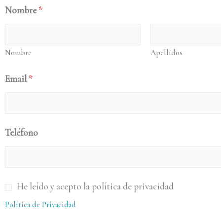
Nombre
*
Nombre
Apellidos
Email
*
Teléfono
P
He leído y acepto la política de privacidad
o
Política de Privacidad
l