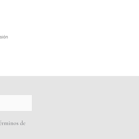
sión
 términos de