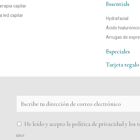
Essentials
rapia capilar
a led capilar
Hydrafacial
Ácido hialurónico
Arrugas de expre
Especiales
Tarjeta regalo
E
m
a
P
He leído y acepto la política de privacidad y los
i
o
uso