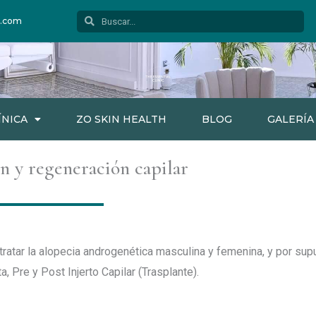
Buscar
Buscar
c.com
ÍNICA
ZO SKIN HEALTH
BLOG
GALERÍA
n y regeneración capilar
tratar la alopecia androgenética masculina y femenina, y por su
, Pre y Post Injerto Capilar (Trasplante).