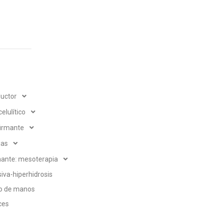
uctor
elulítico
firmante
ias
nante: mesoterapia
iva-hiperhidrosis
o de manos
ces