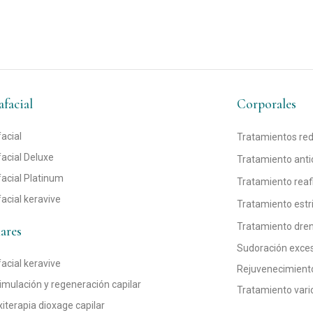
facial
Corporales
acial
Tratamientos red
acial Deluxe
Tratamiento antic
acial Platinum
Tratamiento rea
acial keravive
Tratamiento estr
Tratamiento dre
ares
Sudoración exces
acial keravive
Rejuvenecimient
imulación y regeneración capilar
Tratamiento vari
iterapia dioxage capilar