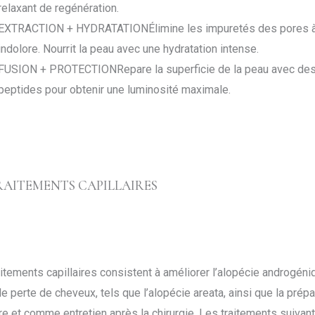
relaxant de regénération.
EXTRACTION + HYDRATATION
Élimine les impuretés des pores à
indolore. Nourrit la peau avec une hydratation intense.
FUSION + PROTECTION
Repare la superficie de la peau avec des
peptides pour obtenir une luminosité maximale.
RAITEMENTS CAPILLAIRES
itements capillaires consistent à améliorer l’alopécie androgéni
e perte de cheveux, tels que l’alopécie areata, ainsi que la prép
ire et comme entretien après la chirurgie. Les traitements suiva