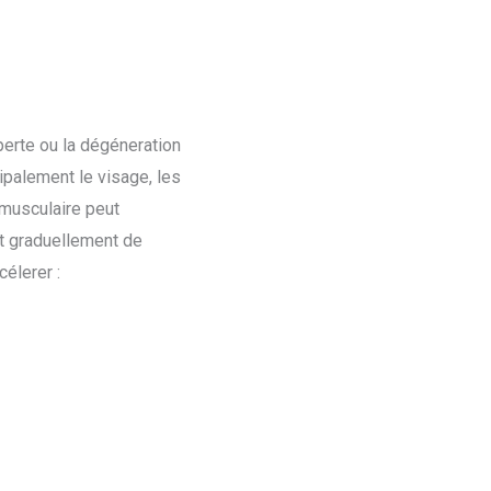
erte ou la dégéneration
ipalement le visage, les
 musculaire peut
t graduellement de
célerer :