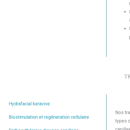
T
Hydrafacial keravive
Nos tra
Biostimulation et regéneration cellulaire
types d
capilla