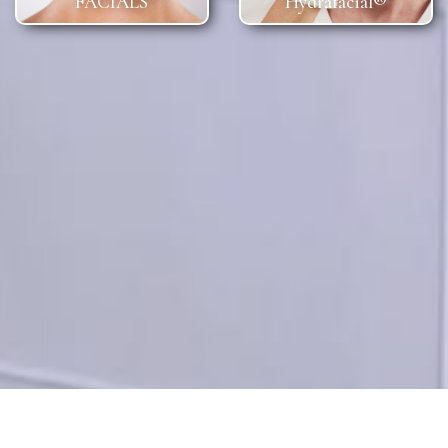
FACIALS
Hydrafacial®