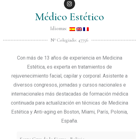
I
n
s
Médico Estético
t
a
g
Idiomas:
r
a
Nº Colegiado: 47756
m
Con más de 13 años de experiencia en Medicina
Estética, es experta en tratamientos de
rejuvenecimiento facial, capilar y corporal. Asistente a
diversos congresos, jornadas y cursos nacionales e
internacionales más destacadas de formación médica
continuada para actualización en técnicas de Medicina
Estética y Anti-aging en Boston, Miami, París, Polonia,
España.