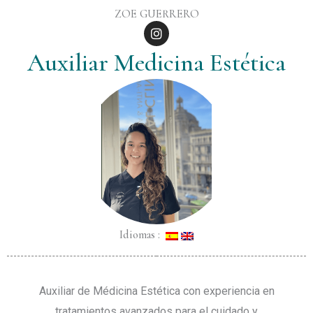
ZOE GUERRERO
I
n
s
Auxiliar Medicina Estética
t
a
g
r
a
m
Idiomas :
Auxiliar de Médicina Estética con experiencia en
tratamientos avanzados para el cuidado y