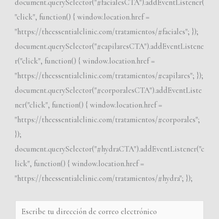
document.querySelector("#facialesCTA").addEventListener(
"click", function() { window.location.href =
"https://theessentialclinic.com/tratamientos/#faciales"; });
document.querySelector("#capilaresCTA").addEventListene
r("click", function() { window.location.href =
"https://theessentialclinic.com/tratamientos/#capilares"; });
document.querySelector("#corporalesCTA").addEventListe
ner("click", function() { window.location.href =
"https://theessentialclinic.com/tratamientos/#corporales";
});
document.querySelector("#hydraCTA").addEventListener("c
lick", function() { window.location.href =
"https://theessentialclinic.com/tratamientos/#hydra"; });
E