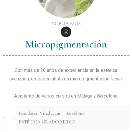
NOELIA RUIZ
I
n
s
Micropigmentación
t
a
g
r
a
Con más de 20 años de experiencia en la estética
m
avanzada, es especialista en micropigmentación facial.
Asistente de varios cursos en Málaga y Barcelona.
Frandaser, Viladecans – Barcelona
ESTÉTICA GRADO MEDIO