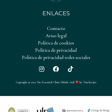
ENLACES
Contacto
Aviso legal
Política de cookies
Política de privacidad
Política de privacidad redes sociales
I
F
T
n
a
i
s
c
k
Copyright © 2022 The Essential Clinic | Made with
by Trucker360
t
e
T
a
b
o
g
o
k
r
o
a
k