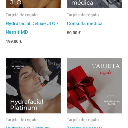
Tarjeta de regalo
Tarjeta de regalo
Hydrafacial Deluxe JLO /
Consulta médica
Nassif MD
50,00
€
199,00
€
Rango
de
precios:
desde
100,00 €
hasta
2.000,00 €
Tarjeta de regalo
Tarjeta de regalo