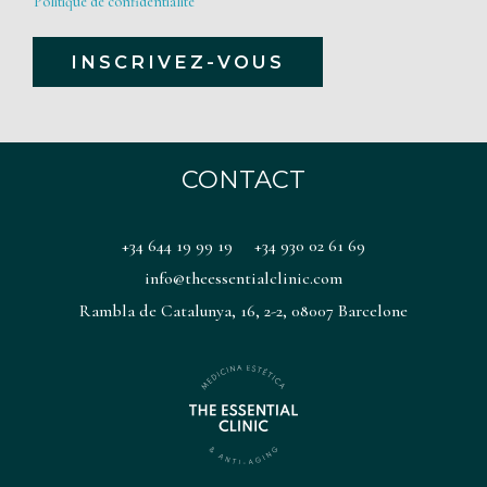
Politique de confidentialité
i
i
a
INSCRIVEZ-VOUS
t
l
i
Alternative:
i
q
t
u
CONTACT
é
e
*
d
+34 644 19 99 19
+34 930 02 61 69
e
info@theessentialclinic.com
c
Rambla de Catalunya, 16, 2-2, 08007 Barcelone
o
n
f
i
d