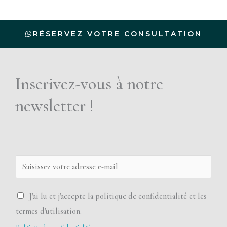
i
q
RÉSERVEZ VOTRE CONSULTATION
u
e
d
Inscrivez-vous à notre
e
c
newsletter !
o
n
f
i
E
d
m
e
a
P
J'ai lu et j'accepte la politique de confidentialité et les
n
i
o
termes d'utilisation.
t
l
l