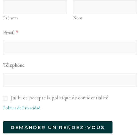
Prénom
Nom
Email
*
Télephone
P
J'ai lu et j'accepte la politique de confidentialité
o
Política de Privacidad
l
i
DEMANDER UN RENDEZ-VOUS
t
Alternative: