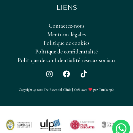
e
LIENS
n
t
Contactez-nous
i
Mentions légales
a
Politique de cookies
l
Politique de confidentialité
i
Politique de confidentialité réseaux sociaux
t
é
I
F
T
n
a
i
*
s
c
k
Copyright © 2022 The Essential Clinic | Créé avec
par Trucker360
t
e
T
a
b
o
g
o
k
r
o
a
k
m