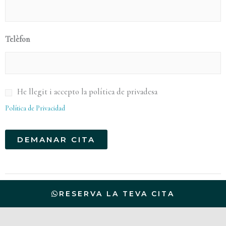
Telèfon
P
He llegit i accepto la política de privadesa
o
Política de Privacidad
l
í
DEMANAR CITA
t
Alternative:
i
c
RESERVA LA TEVA CITA
a
d