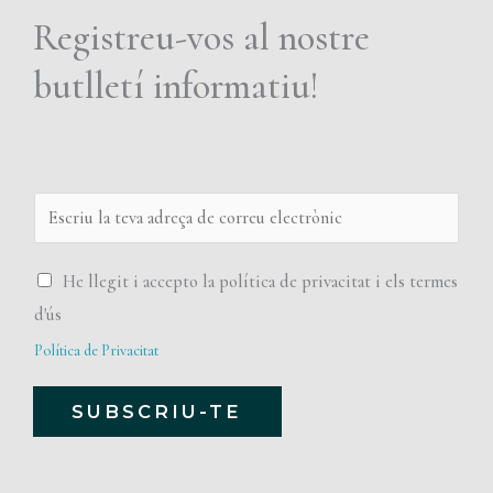
e
Registreu-vos al nostre
p
r
butlletí informatiu!
i
v
a
d
E
e
m
s
a
P
He llegit i accepto la política de privacitat i els termes
a
i
o
d'ús
*
l
l
Política de Privacitat
í
SUBSCRIU-TE
t
i
Alternative:
c